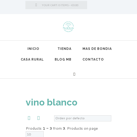
YOUR CART:
0 ITEMS
-
€0.00
INICIO
TIENDA
MAS DE BONDIA
CASA RURAL
BLOG MB
CONTACTO
vino blanco
Products
1 - 3
from
3
. Products on page