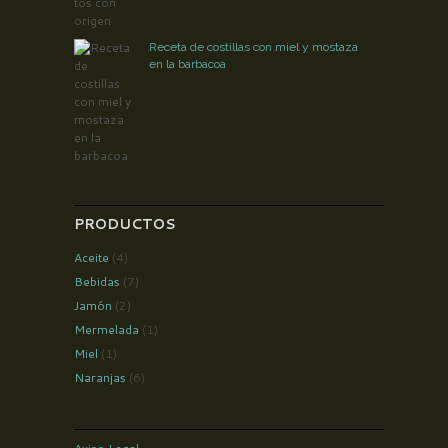
Receta de costillas con miel y mostaza
en la barbacoa
PRODUCTOS
Aceite
(4)
Bebidas
(7)
Jamón
(2)
Mermelada
(1)
Miel
(1)
Naranjas
(6)