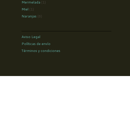
Mermelada
(1)
Miel
(1)
Naranjas
(6)
Aviso Legal
Políticas de envío
Términos y condiciones