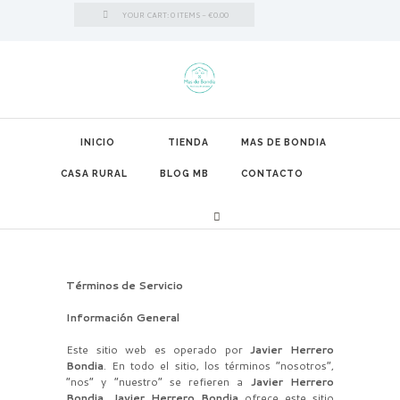
YOUR CART:
0 ITEMS
-
€0.00
INICIO
TIENDA
MAS DE BONDIA
CASA RURAL
BLOG MB
CONTACTO
Términos de Servicio
Información General
Este sitio web es operado por
Javier
Herrero
Bondia
. En todo el sitio, los términos “nosotros”,
“nos” y “nuestro” se refieren a
Javier
Herrero
Bondia
.
Javier
Herrero Bondia
ofrece este sitio