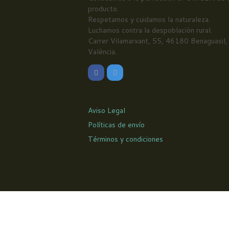
producto.
Respetamos y cuidamos la naturaleza.
Luchamos contra la despoblación rural.
Carrer Vilamarxant, 55, 46180 Benaguasil,
València.
Aviso Legal
Políticas de envío
Términos y condiciones