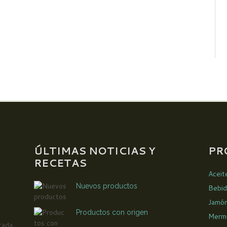
ÚLTIMAS NOTICIAS Y
PR
RECETAS
Aceit
Nuevos productos
Bebid
Jamó
Productos con origen
Merm
cada