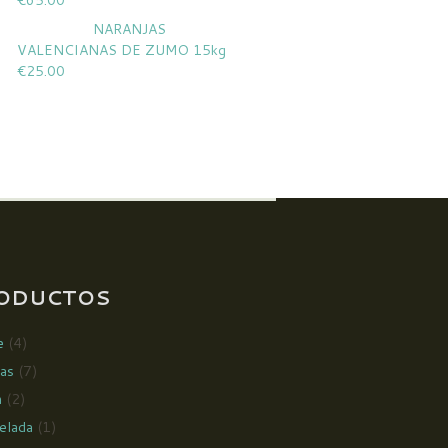
€
65.00
NARANJAS
VALENCIANAS DE ZUMO 15kg
€
25.00
ODUCTOS
e
(4)
as
(7)
n
(2)
elada
(1)