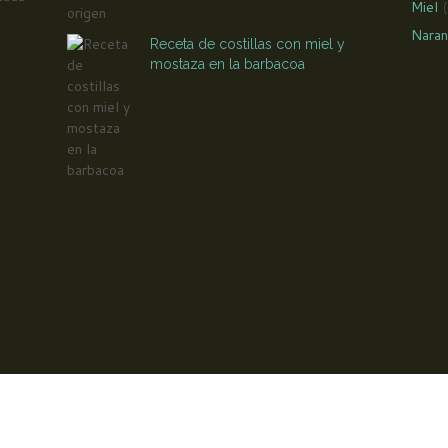
Miel
(
Naran
Receta de costillas con miel y
mostaza en la barbacoa